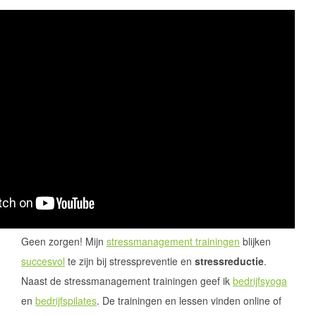
Geen zorgen! Mijn
stressmanagement trainingen
blijken
succesvol
te zijn bij stresspreventie en
stressreductie
.
Naast de stressmanagement trainingen geef ik
bedrijfsyoga
en
bedrijfspilates
. De trainingen en lessen vinden online of